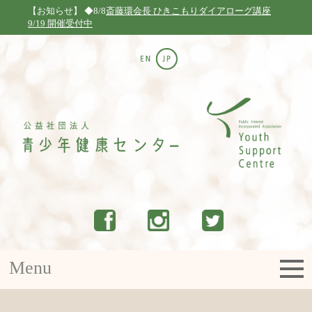
【お知らせ】
◆8/8
斎藤環会長 ひきこもりダイアローグ講座
9/19 開催受付中
プレスリリース
取材・講演依頼
採用情報
F A Q
問い合せ
Menu